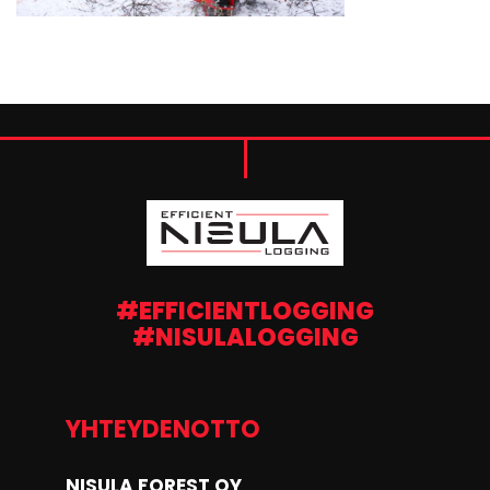
#EFFICIENTLOGGING
#NISULALOGGING
YHTEYDENOTTO
NISULA FOREST OY