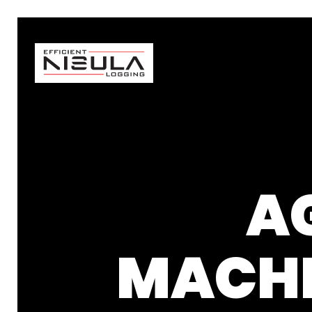
A
MACHI