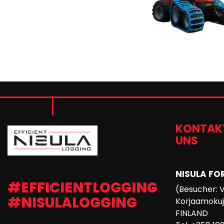
KONTAKT
UNS
NISULA FO
#EFFICIENTLOGGING
(Besucher: 
#NISULALOGGING
Korjaamokuja
FINLAND