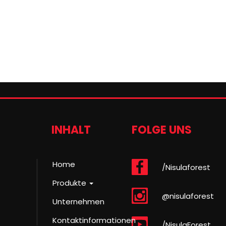
INHALT
FOLGE UNS
Home
/Nisulaforest
Produkte
@nisulaforest
Unternehmen
Kontaktinformationen
/NisulaForest