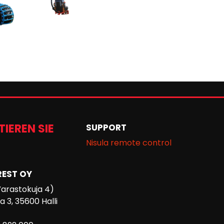
IEREN SIE
SUPPORT
Nisula remote control
REST OY
Varastokuja 4)
 3, 35600 Halli