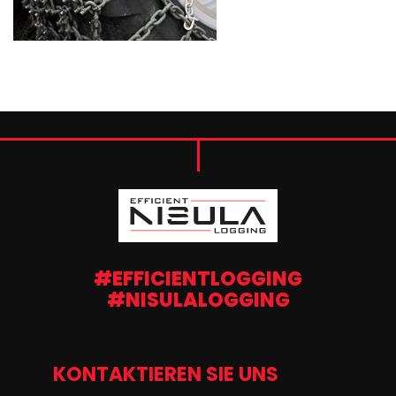
#EFFICIENTLOGGING
#NISULALOGGING
KONTAKTIEREN SIE UNS