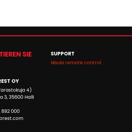
IEREN SIE
SUPPORT
Nisula remote control
REST OY
Varastokuja 4)
 3, 35600 Halli
2 892 000
forest.com