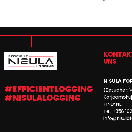
KONTAKT
UNS
NISULA FO
#EFFICIENTLOGGING
(Besucher: 
#NISULALOGGING
Korjaamokuja
FINLAND
Tel. +358 10
info@nisula