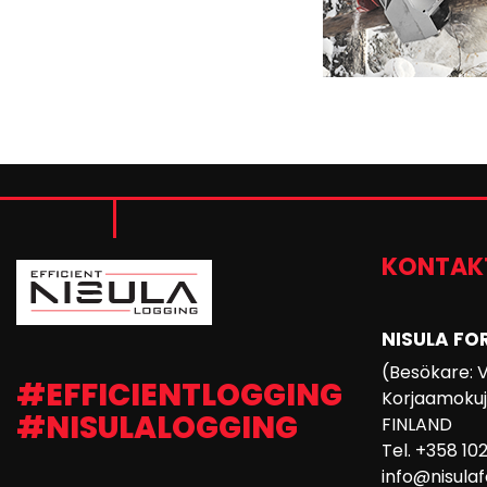
KONTAK
NISULA FO
(Besökare: 
#EFFICIENTLOGGING
Korjaamokuja
#NISULALOGGING
FINLAND
Tel. +358 10
info@nisula