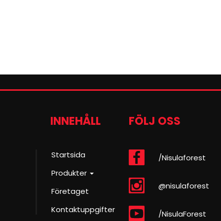
INNEHÅLL
FÖLJ OSS
Startsida
/Nisulaforest
Produkter
@nisulaforest
Företaget
Kontaktuppgifter
/NisulaForest