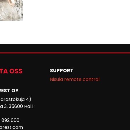
TA OSS
SUPPORT
Nisula remote control
REST OY
Varastokuja 4)
 3, 35600 Halli
2 892 000
forest.com