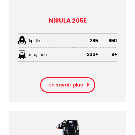
NISULA 205E
kg, lbs
295
650
mm, inch
200+
8+
en savoir plus