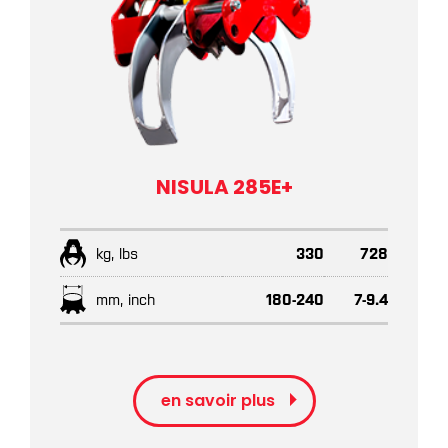
NISULA 285E+
kg, lbs
330
728
mm, inch
180-240
7-9.4
en savoir plus