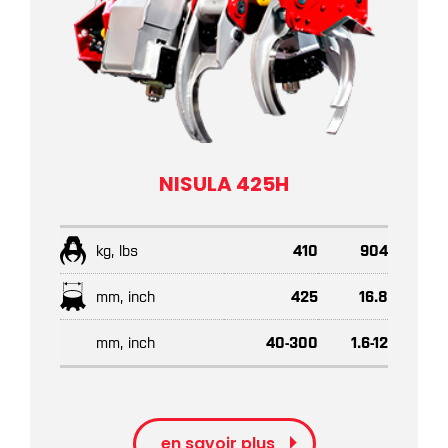
NISULA 425H
kg, lbs
410
904
mm, inch
425
16.8
mm, inch
40-300
1.6-12
en savoir plus