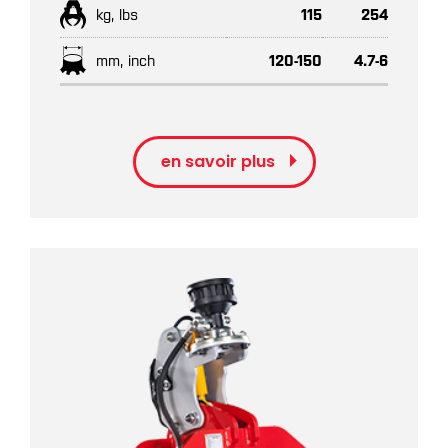
kg, lbs
115
254
mm, inch
120-150
4.7-6
en savoir plus