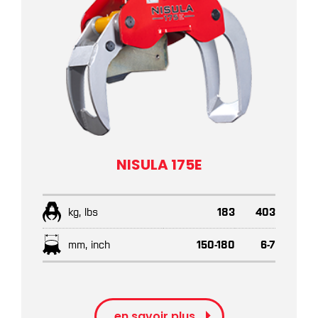
NISULA 175E
kg, lbs
183
403
mm, inch
150-180
6-7
en savoir plus