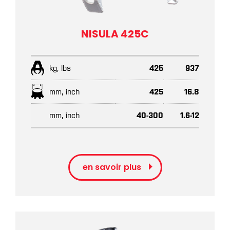
NISULA 425C
kg, lbs
425
937
mm, inch
425
16.8
mm, inch
40-300
1.6-12
en savoir plus