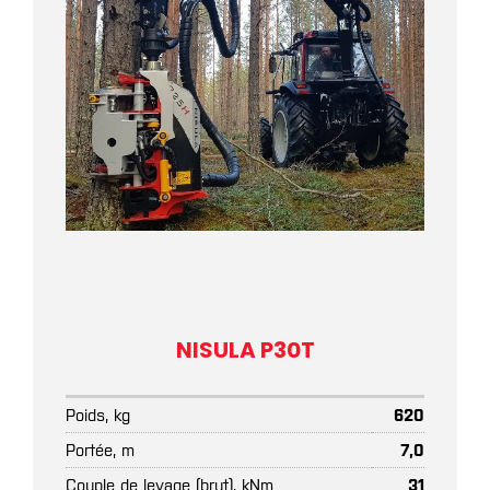
NISULA P30T
Poids, kg
620
Portée, m
7,0
Couple de levage (brut), kNm
31