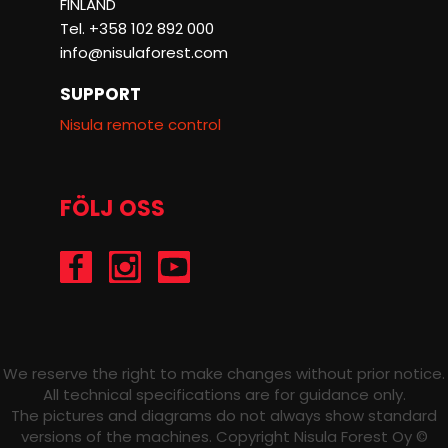
FINLAND
Tel. +358 102 892 000
info@nisulaforest.com
SUPPORT
Nisula remote control
FÖLJ OSS
/Nisulaforest
@nisulaforest
/NisulaForest
We reserve the right to make changes without prior notice.
All technical specifications are for guidance only.
The pictures and diagrams do not always show standard
versions of the machines. Copyright Nisula Forest Oy ©