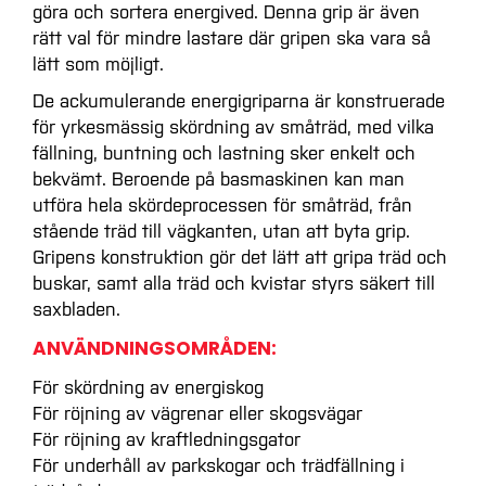
göra och sortera energived. Denna grip är även
rätt val för mindre lastare där gripen ska vara så
lätt som möjligt.
De ackumulerande energigriparna är konstruerade
för yrkesmässig skördning av småträd, med vilka
fällning, buntning och lastning sker enkelt och
bekvämt. Beroende på basmaskinen kan man
utföra hela skördeprocessen för småträd, från
stående träd till vägkanten, utan att byta grip.
Gripens konstruktion gör det lätt att gripa träd och
buskar, samt alla träd och kvistar styrs säkert till
saxbladen.
ANVÄNDNINGSOMRÅDEN:
För skördning av energiskog
För röjning av vägrenar eller skogsvägar
För röjning av kraftledningsgator
För underhåll av parkskogar och trädfällning i