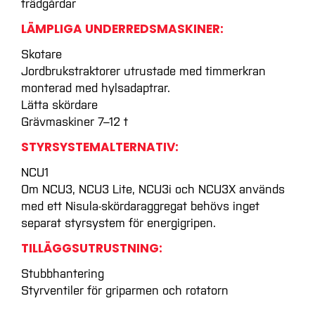
trädgårdar
LÄMPLIGA UNDERREDSMASKINER:
Skotare
Jordbrukstraktorer utrustade med timmerkran
monterad med hylsadaptrar.
Lätta skördare
Grävmaskiner 7–12 t
STYRSYSTEMALTERNATIV:
NCU1
Om NCU3, NCU3 Lite, NCU3i och NCU3X används
med ett Nisula-skördaraggregat behövs inget
separat styrsystem för energigripen.
TILLÄGGSUTRUSTNING:
Stubbhantering
Styrventiler för griparmen och rotatorn