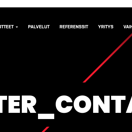
OTTEET
PALVELUT
REFERENSSIT
YRITYS
VAI
TER_CONT