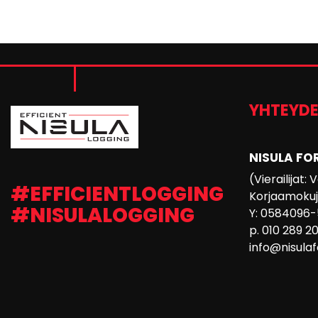
YHTEYD
NISULA FO
(Vierailijat:
#EFFICIENTLOGGING
Korjaamokuja
#NISULALOGGING
Y: 0584096-
p. 010 289 2
info@nisula