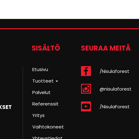
SISÄLTÖ
SEURAA MEITÄ
Etusivu
/Nisulaforest
Tuotteet
@nisulaforest
Palvelut
Referenssit
/NisulaForest
KSET
Yritys
Vaihtokoneet
Yhteystiedot