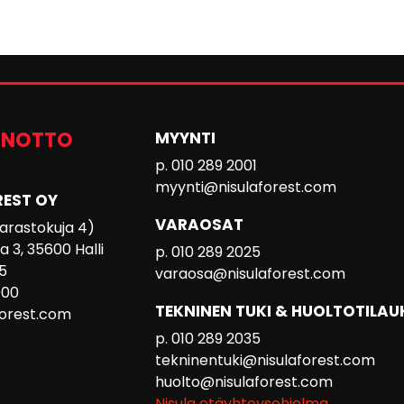
ENOTTO
MYYNTI
p. 010 289 2001
myynti@nisulaforest.com
REST OY
VARAOSAT
 Varastokuja 4)
 3, 35600 Halli
p. 010 289 2025
5
varaosa@nisulaforest.com
000
TEKNINEN TUKI & HUOLTOTILAU
forest.com
p. 010 289 2035
tekninentuki@nisulaforest.com
huolto@nisulaforest.com
Nisula etäyhteysohjelma