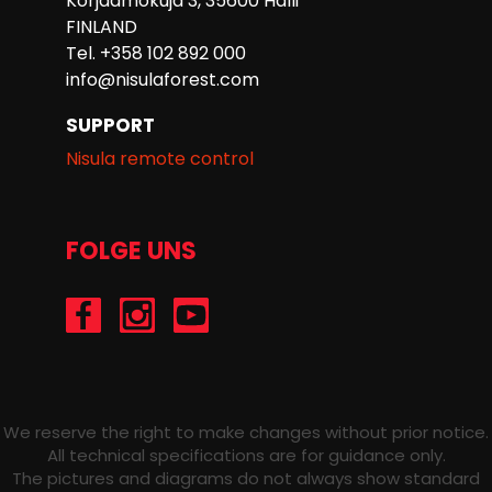
Korjaamokuja 3, 35600 Halli
FINLAND
Tel. +358 102 892 000
info@nisulaforest.com
SUPPORT
Nisula remote control
FOLGE UNS
/Nisulaforest
@nisulaforest
/NisulaForest
We reserve the right to make changes without prior notice.
All technical specifications are for guidance only.
The pictures and diagrams do not always show standard