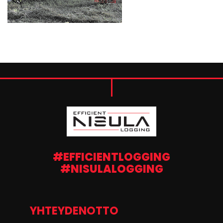
#EFFICIENTLOGGING
#NISULALOGGING
YHTEYDENOTTO