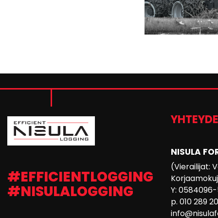
YHTEYD
NISULA FO
(Vierailijat:
#EFFICIENTLOGGING
Korjaamokuja
#NISULALOGGING
Y: 0584096-
p. 010 289 2
info@nisula