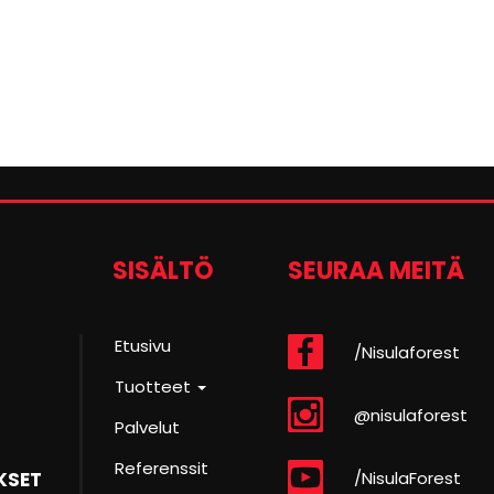
SISÄLTÖ
SEURAA MEITÄ
Etusivu
/Nisulaforest
Tuotteet
@nisulaforest
Palvelut
Referenssit
/NisulaForest
KSET