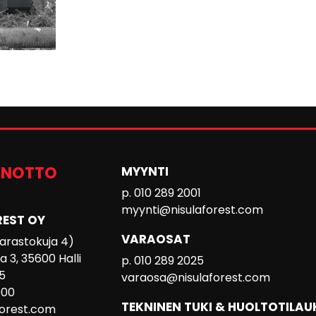
ENOTTO
MYYNTI
p. 010 289 2001
myynti@nisulaforest.com
REST OY
VARAOSAT
 Varastokuja 4)
 3, 35600 Halli
p. 010 289 2025
5
varaosa@nisulaforest.com
000
TEKNINEN TUKI & HUOLTOTILAU
forest.com