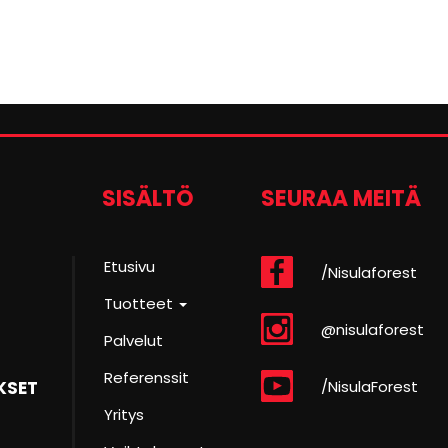
SISÄLTÖ
SEURAA MEITÄ
Etusivu
/Nisulaforest
Tuotteet
@nisulaforest
Palvelut
Referenssit
/NisulaForest
KSET
Yritys