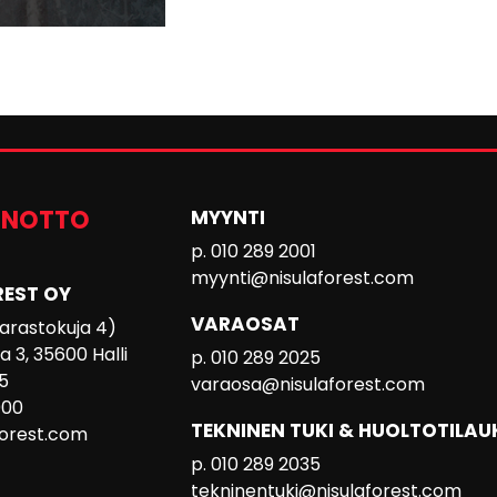
ENOTTO
MYYNTI
p. 010 289 2001
myynti@nisulaforest.com
REST OY
VARAOSAT
 Varastokuja 4)
 3, 35600 Halli
p. 010 289 2025
5
varaosa@nisulaforest.com
000
TEKNINEN TUKI & HUOLTOTILAU
forest.com
p. 010 289 2035
tekninentuki@nisulaforest.com