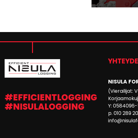
YHTEYD
NISULA FO
(Vierailijat:
#EFFICIENTLOGGING
Korjaamokuja
#NISULALOGGING
Y: 0584096-
p. 010 289 2
info@nisula