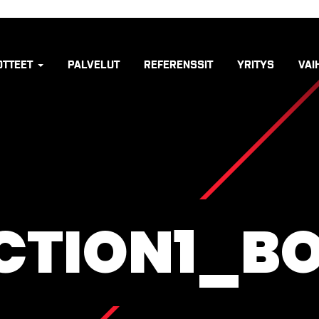
OTTEET
PALVELUT
REFERENSSIT
YRITYS
VAI
CTION1_B