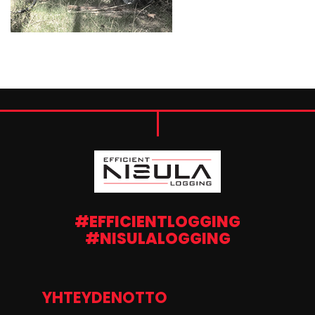
#EFFICIENTLOGGING
#NISULALOGGING
YHTEYDENOTTO