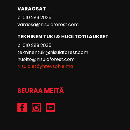
VARAOSAT
p. 010 289 2025
varaosa@nisulaforest.com
TEKNINEN TUKI & HUOLTOTILAUKSET
p. 010 289 2035
tekninentuki@nisulaforest.com
huolto@nisulaforest.com
Nisula etäyhteysohjelma
SEURAA MEITÄ
/Nisulaforest
@nisulaforest
/NisulaForest