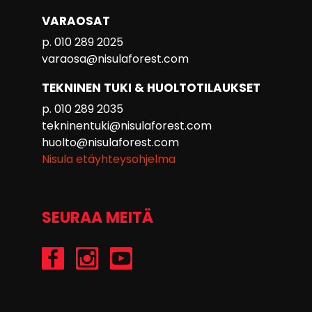
VARAOSAT
p. 010 289 2025
varaosa@nisulaforest.com
TEKNINEN TUKI & HUOLTOTILAUKSET
p. 010 289 2035
tekninentuki@nisulaforest.com
huolto@nisulaforest.com
Nisula etäyhteysohjelma
SEURAA MEITÄ
/Nisulaforest
@nisulaforest
/NisulaForest