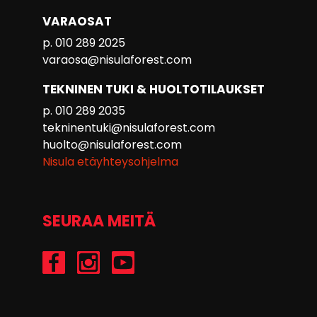
VARAOSAT
p. 010 289 2025
varaosa@nisulaforest.com
TEKNINEN TUKI & HUOLTOTILAUKSET
p. 010 289 2035
tekninentuki@nisulaforest.com
huolto@nisulaforest.com
Nisula etäyhteysohjelma
SEURAA MEITÄ
/Nisulaforest
@nisulaforest
/NisulaForest