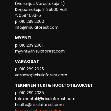
(Vierailijat: Varastokuja 4)
Korjaamokuja 3, 35600 Halli
Y: 0584096-5
p. 010 289 2000
info@nisulaforest.com
MYYNTI
p. 010 289 2001
myynti@nisulaforest.com
VARAOSAT
p. 010 289 2025
varaosa@nisulaforest.com
TEKNINEN TUKI & HUOLTOTILAUKSET
p. 010 289 2035
tekninentuki@nisulaforest.com
huolto@nisulaforest.com
Nisula etäyhteysohjelma