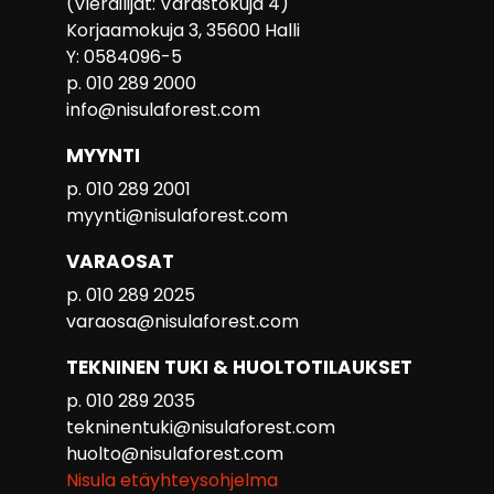
(Vierailijat: Varastokuja 4)
Korjaamokuja 3, 35600 Halli
Y: 0584096-5
p. 010 289 2000
info@nisulaforest.com
MYYNTI
p. 010 289 2001
myynti@nisulaforest.com
VARAOSAT
p. 010 289 2025
varaosa@nisulaforest.com
TEKNINEN TUKI & HUOLTOTILAUKSET
p. 010 289 2035
tekninentuki@nisulaforest.com
huolto@nisulaforest.com
Nisula etäyhteysohjelma