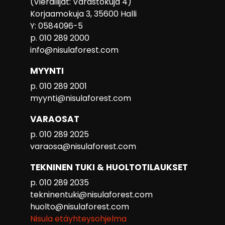
(Vierailijat: Varastokuja 4)
Korjaamokuja 3, 35600 Halli
Y: 0584096-5
p. 010 289 2000
info@nisulaforest.com
MYYNTI
p. 010 289 2001
myynti@nisulaforest.com
VARAOSAT
p. 010 289 2025
varaosa@nisulaforest.com
TEKNINEN TUKI & HUOLTOTILAUKSET
p. 010 289 2035
tekninentuki@nisulaforest.com
huolto@nisulaforest.com
Nisula etäyhteysohjelma