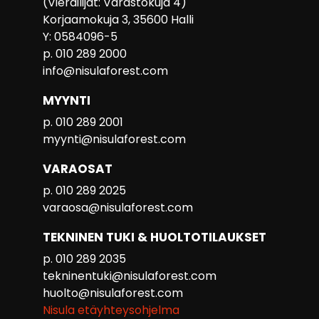
(Vierailijat: Varastokuja 4)
Korjaamokuja 3, 35600 Halli
Y: 0584096-5
p. 010 289 2000
info@nisulaforest.com
MYYNTI
p. 010 289 2001
myynti@nisulaforest.com
VARAOSAT
p. 010 289 2025
varaosa@nisulaforest.com
TEKNINEN TUKI & HUOLTOTILAUKSET
p. 010 289 2035
tekninentuki@nisulaforest.com
huolto@nisulaforest.com
Nisula etäyhteysohjelma