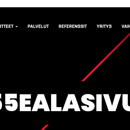
OTTEET
PALVELUT
REFERENSSIT
YRITYS
VAI
55EALASIV