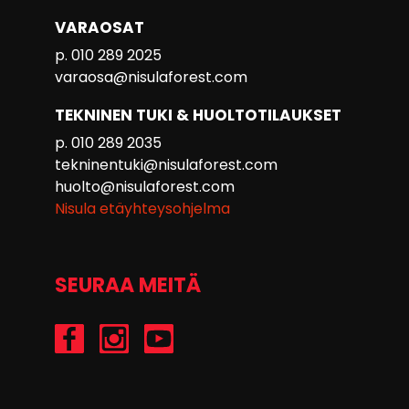
VARAOSAT
p. 010 289 2025
varaosa@nisulaforest.com
TEKNINEN TUKI & HUOLTOTILAUKSET
p. 010 289 2035
tekninentuki@nisulaforest.com
huolto@nisulaforest.com
Nisula etäyhteysohjelma
SEURAA MEITÄ
/Nisulaforest
@nisulaforest
/NisulaForest