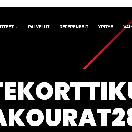
OTTEET
PALVELUT
REFERENSSIT
YRITYS
VAI
TEKORTTIK
AKOURAT2