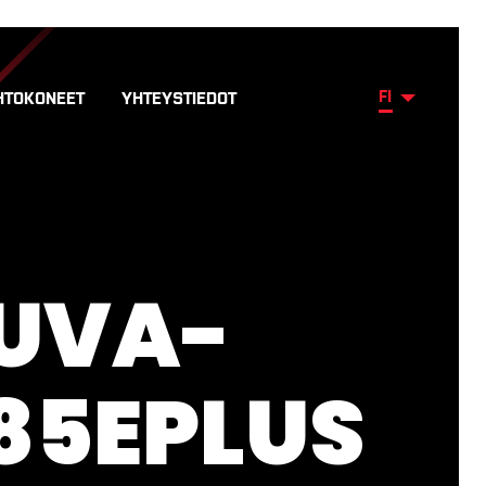
FI
HTOKONEET
YHTEYSTIEDOT
UVA-
85EPLUS