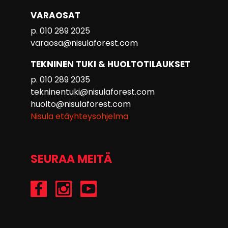
VARAOSAT
p. 010 289 2025
varaosa@nisulaforest.com
TEKNINEN TUKI & HUOLTOTILAUKSET
p. 010 289 2035
tekninentuki@nisulaforest.com
huolto@nisulaforest.com
Nisula etäyhteysohjelma
SEURAA MEITÄ
/Nisulaforest
@nisulaforest
/NisulaForest