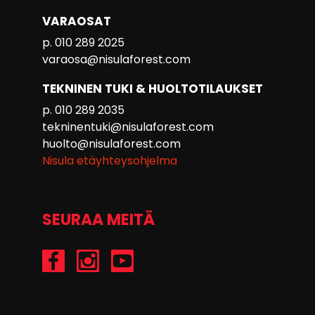
VARAOSAT
p. 010 289 2025
varaosa@nisulaforest.com
TEKNINEN TUKI & HUOLTOTILAUKSET
p. 010 289 2035
tekninentuki@nisulaforest.com
huolto@nisulaforest.com
Nisula etäyhteysohjelma
SEURAA MEITÄ
/Nisulaforest
@nisulaforest
/NisulaForest