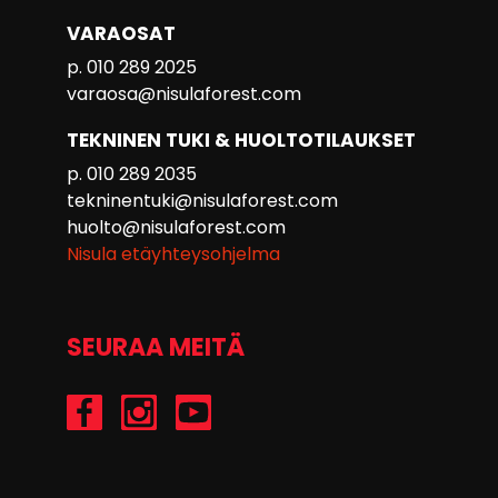
VARAOSAT
p. 010 289 2025
varaosa@nisulaforest.com
TEKNINEN TUKI & HUOLTOTILAUKSET
p. 010 289 2035
tekninentuki@nisulaforest.com
huolto@nisulaforest.com
Nisula etäyhteysohjelma
SEURAA MEITÄ
/Nisulaforest
@nisulaforest
/NisulaForest