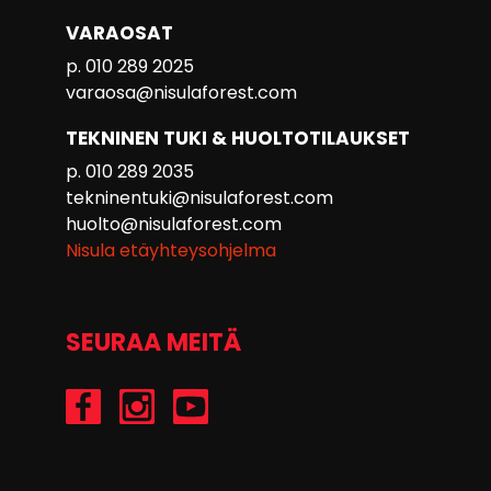
VARAOSAT
p. 010 289 2025
varaosa@nisulaforest.com
TEKNINEN TUKI & HUOLTOTILAUKSET
p. 010 289 2035
tekninentuki@nisulaforest.com
huolto@nisulaforest.com
Nisula etäyhteysohjelma
SEURAA MEITÄ
/Nisulaforest
@nisulaforest
/NisulaForest