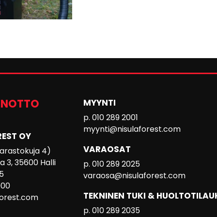
ENOTTO
MYYNTI
p. 010 289 2001
myynti@nisulaforest.com
REST OY
VARAOSAT
 Varastokuja 4)
 3, 35600 Halli
p. 010 289 2025
5
varaosa@nisulaforest.com
000
TEKNINEN TUKI & HUOLTOTILAU
forest.com
p. 010 289 2035