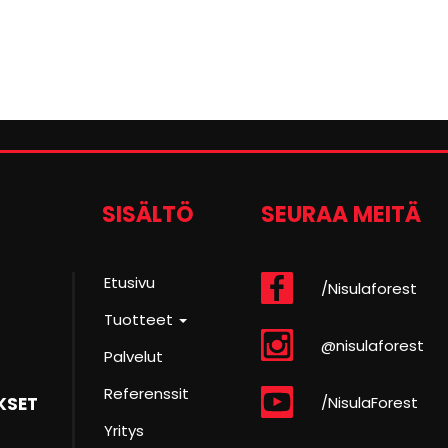
SISÄLTÖ
SEURAA MEITÄ
Etusivu
/Nisulaforest
Tuotteet
@nisulaforest
Palvelut
Referenssit
/NisulaForest
KSET
Yritys