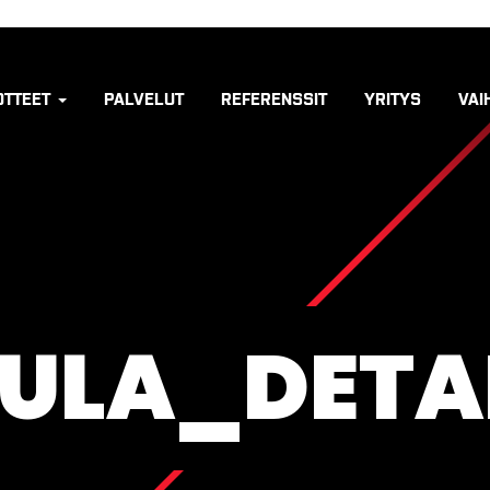
OTTEET
PALVELUT
REFERENSSIT
YRITYS
VAI
SULA_DETAI