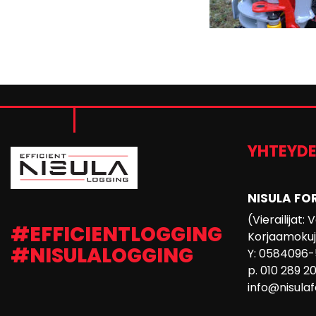
YHTEYD
NISULA FO
(Vierailijat:
#EFFICIENTLOGGING
Korjaamokuja
#NISULALOGGING
Y: 0584096-
p. 010 289 2
info@nisula