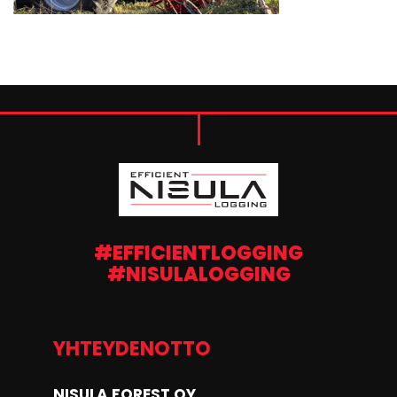
#EFFICIENTLOGGING
#NISULALOGGING
YHTEYDENOTTO
NISULA FOREST OY