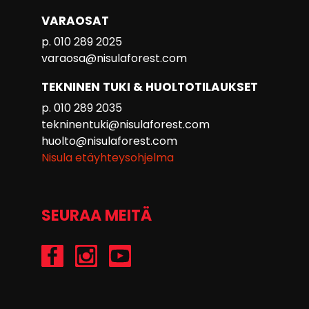
VARAOSAT
p. 010 289 2025
varaosa@nisulaforest.com
TEKNINEN TUKI & HUOLTOTILAUKSET
p. 010 289 2035
tekninentuki@nisulaforest.com
huolto@nisulaforest.com
Nisula etäyhteysohjelma
SEURAA MEITÄ
/Nisulaforest
@nisulaforest
/NisulaForest