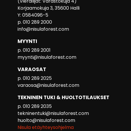
(Vierailijat: Varastokuja 4)
Korjaamokuja 3, 35600 Halli
Y: 0584096-5
p. 010 289 2000
info@nisulaforest.com
MYYNTI
p. 010 289 2001
myynti@nisulaforest.com
VARAOSAT
p. 010 289 2025
varaosa@nisulaforest.com
TEKNINEN TUKI & HUOLTOTILAUKSET
p. 010 289 2035
tekninentuki@nisulaforest.com
huolto@nisulaforest.com
Nisula etäyhteysohjelma