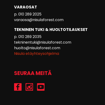
VARAOSAT
p. 010 289 2025
varaosa@nisulaforest.com
TEKNINEN TUKI & HUOLTOTILAUKSET
p. 010 289 2035
tekninentuki@nisulaforest.com
huolto@nisulaforest.com
Nisula etäyhteysohjelma
SEURAA MEITÄ
/Nisulaforest
@nisulaforest
/NisulaForest